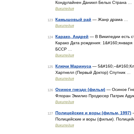
Кондулайнен Даниил Белых Страна …
Википедия
Камышовый рай
— Жанр драма …
123
Википедия
Карако, Андрей
— В Википедии есть ст
124
Карако Дата рождения: 1&#160;января 
БССР …
Википедия
Ключи Маринуса
— 5&#160;–&#160;Клю
125
Хартнелл (Первый Доктор) Спутник …
Википедия
Осиное гнездо (фильм)
— Осиное Гне
126
Флоран Эмилио Продюсер Патрик Аду
Википедия
Полицейские и воры (фильм, 1997)
—
127
Полицейские и воры (фильм). Полицей
Википедия