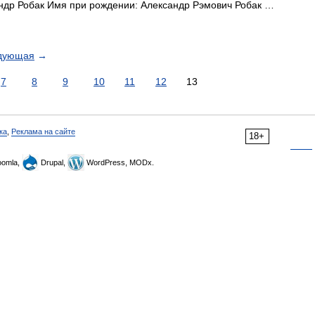
др Робак Имя при рождении: Александр Рэмович Робак …
дующая
→
7
8
9
10
11
12
13
ка
,
Реклама на сайте
18+
omla,
Drupal,
WordPress, MODx.