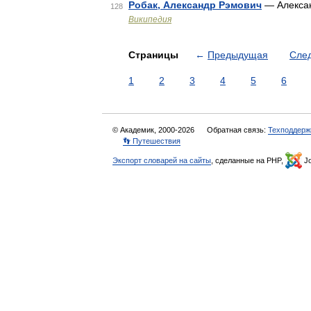
Робак, Александр Рэмович
— Алексан
128
Википедия
Страницы
←
Предыдущая
Сле
1
2
3
4
5
6
© Академик, 2000-2026
Обратная связь:
Техподдерж
👣 Путешествия
Экспорт словарей на сайты
, сделанные на PHP,
Jo