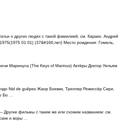
атьи о других людях с такой фамилией, см. Карако. Андрей
1975(1975 01 01) (37&#160;лет) Место рождения: Гомель,
чи Маринуса (The Keys of Marinus) Актёры Доктор Уильям
здо Nid de guêpes Жанр Боевик, Триллер Режиссёр Сири,
ю Бо …
 Другие фильмы с таким же или схожим названием: см.
ские и воры …