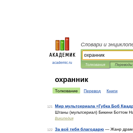
Словари и энциклоп
academic.ru
Толкования
Переводы
охранник
Толкование
Перевод
Книги
Мир мультсериала «Губка Боб Ква
121
Штаны (мультсериал) Бикини Боттом Н
Википедия
За всё тебя благодарю
— Жанр драма
122